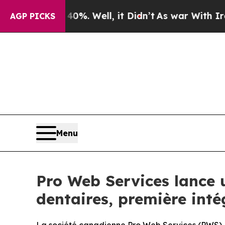
d 40%. Well, it Didn’t
As war With Iran Drove o
AGP PICKS
Menu
Pro Web Services lance u
dentaires, première int