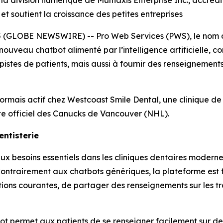
 division numérique de Multiaxis Enterprise Inc., accrédi
t soutient la croissance des petites entreprises
 (GLOBE NEWSWIRE) -- Pro Web Services (PWS), le nom co
ouveau chatbot alimenté par l’intelligence artificielle, co
pistes de patients, mais aussi à fournir des renseignement
rmais actif chez Westcoast Smile Dental, une clinique de
ste officiel des Canucks de Vancouver (NHL).
ntisterie
 besoins essentiels dans les cliniques dentaires moderne
ontrairement aux chatbots génériques, la plateforme est 
tions courantes, de partager des renseignements sur les tr
tbot permet aux patients de se renseigner facilement sur des