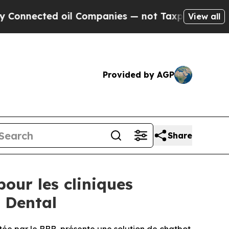
ted oil Companies — not Taxpayers — the Chance 
View all
Provided by AGP
Share
our les cliniques
e Dental