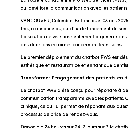
La société canadienne Pro Web Services (PWS), la
qui améliore la communication avec les patients e
VANCOUVER, Colombie-Britannique, 03 oct. 2025
Inc., a annoncé aujourd’hui le lancement de son n
La solution ne vise pas seulement à générer des 
des décisions éclairées concernant leurs soins.
Le premier déploiement du chatbot PWS est déso
esthétique et restauratrice et en tant que denti
Transformer l’engagement des patients en de
Le chatbot PWS a été conçu pour répondre à deux
communication transparente avec les patients. C
clinique, ce qui lui permet de répondre aux ques
processus de prise de rendez-vous.
Disponible 24 heures sur 24, 7 jours sur 7, le cha