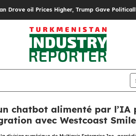
il Prices Higher, Trump Gave Politically Connec
n chatbot alimenté par l’IA p
égration avec Westcoast Smil