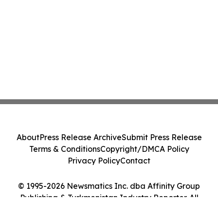
About
Press Release Archive
Submit Press Release
Terms & Conditions
Copyright/DMCA Policy
Privacy Policy
Contact
© 1995-2026 Newsmatics Inc. dba Affinity Group
Publishing & Turkmenistan Industry Reporter. All
Rights Reserved.