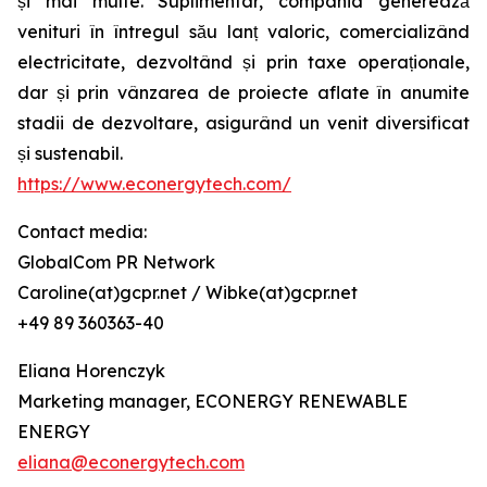
și mai multe. Suplimentar, compania generează
venituri în întregul său lanț valoric, comercializând
electricitate, dezvoltând și prin taxe operaționale,
dar și prin vânzarea de proiecte aflate în anumite
stadii de dezvoltare, asigurând un venit diversificat
și sustenabil.
https://www.econergytech.com/
Contact media:
GlobalCom PR Network
Caroline(at)gcpr.net / Wibke(at)gcpr.net
+49 89 360363-40
Eliana Horenczyk
Marketing manager, ECONERGY RENEWABLE
ENERGY
eliana@econergytech.com