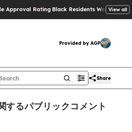
val Rating
Black Residents Warned of Abusive Co
View all
Provided by AGP
Share
に関するパブリックコメント