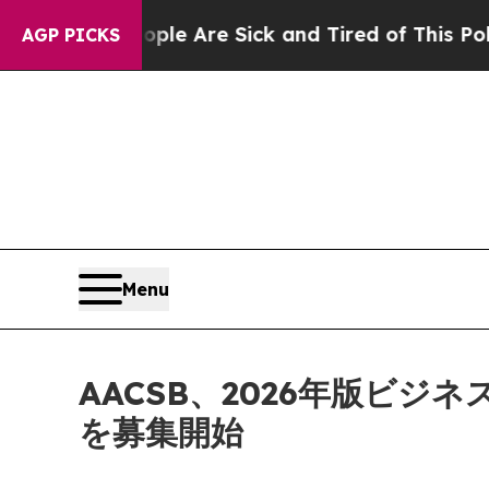
: “People Are Sick and Tired of This Politics of
AGP PICKS
Menu
AACSB、2026年版ビ
を募集開始