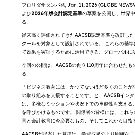
フロリダ州タンパ発, Jan. 11, 2026 (GLOBE NEWS
よび
2026年版会計認定基準
の草案を公開し、世界
る。
従来高く評価されてきたAACSB認定基準を改訂し
クール
を対象として設計されている。 これらの基
て効果を実証するために活用できる、グローバルに
今回の公開は、AACSBの創立110周年に合わせ
る。
「ビジネス教育には、かつてないほど多くのことが
の取り組みを支援することです」と、AACSBイン
は、多様なミッションや状況下での卓越性を支える
を呼びかけるものです。 関係者の皆様には、これ
育と会計教育に今必要なもの、そしてこれから目指
AACSBが提案した基準は、学習成果のより明確な