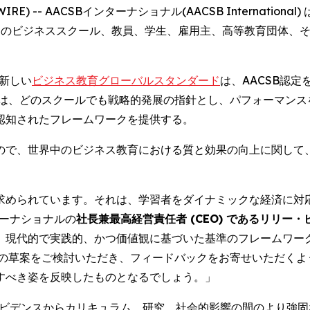
WIRE) -- AACSBインターナショナル(AACSB International
中のビジネススクール、教員、学生、雇用主、高等教育団体、
た新しい
ビジネス教育グローバルスタンダード
は、AACSB認
準は、どのスクールでも戦略的発展の指針とし、パフォーマンス
認知されたフレームワークを提供する。
たもので、世界中のビジネス教育における質と効果の向上に関し
求められています。それは、学習者をダイナミックな経済に対
ターナショナルの
社長兼最高経営責任者 (CEO) であるリリー・ビー(
、現代的で実践的、かつ価値観に基づいた基準のフレームワー
らの草案をご検討いただき、フィードバックをお寄せいただくよ
すべき姿を反映したものとなるでしょう。」
エビデンスからカリキュラム、研究、社会的影響の間のより強