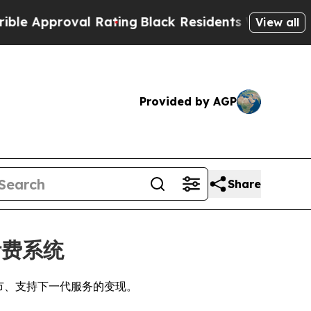
pproval Rating
Black Residents Warned of Abusiv
View all
Provided by AGP
Share
计费系统
上市、支持下一代服务的变现。