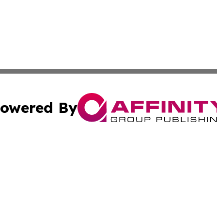
owered By
ubmit Press Release
Terms & Conditions
Copyright/DMCA
 dba Affinity Group Publishing & Turkmenistan Industry Re
Cookie Settings / Your Privacy Choices