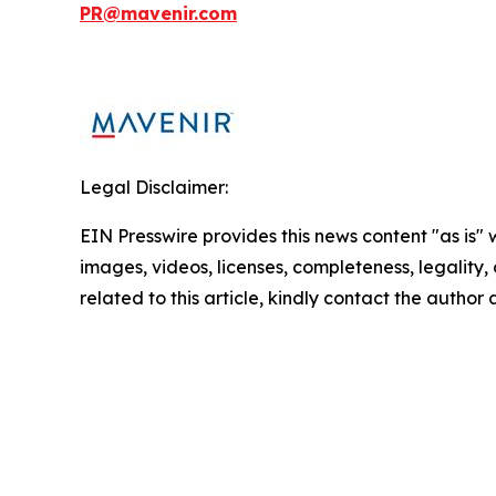
PR@mavenir.com
Legal Disclaimer:
EIN Presswire provides this news content "as is" 
images, videos, licenses, completeness, legality, o
related to this article, kindly contact the author